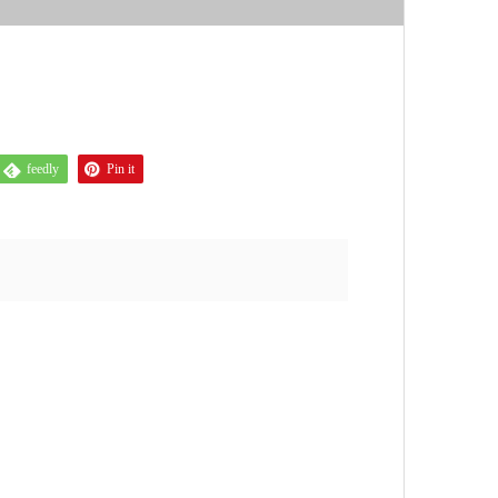
feedly
Pin it